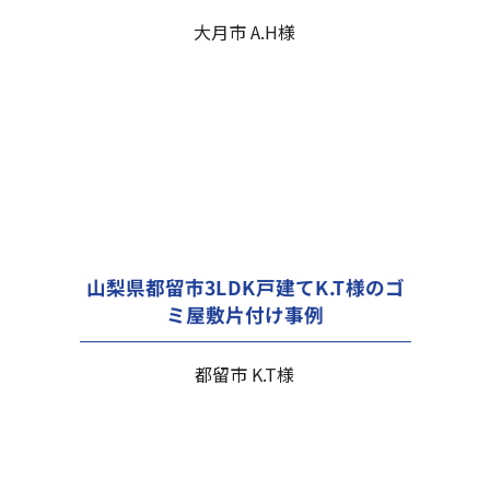
大月市 A.H様
山梨県都留市3LDK戸建てK.T様のゴ
ミ屋敷片付け事例
都留市 K.T様