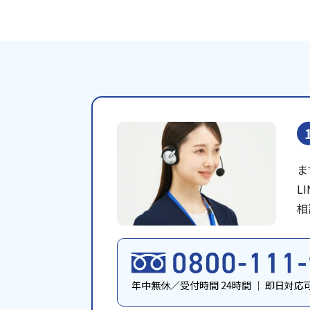
ま
L
相
年中無休／受付時間 24時間
｜
即日対応