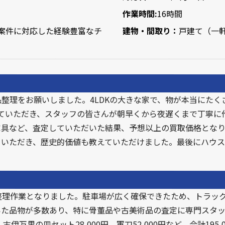
作業時間:
16時間
案件に対応した経験豊富なチ
建物・間取り：
戸建て（
一
品整理をお願いしました。4LDKの大きな家で、物が本当にた
ていただき、スタッフの皆さんが朝早くから夜遅くまで丁寧に
家具など、査定していただいた結果、予想以上の買取価格とな
ていただき、歴史的価値も教えていただけました。最後にハウス
整理作業となりました。駐車場が広く確保できたため、トラッ
いた品物が多数あり、特に骨董品や古美術品の査定に専門スタ
円、古伊万里の皿セット28,000円、軍刀52,000円など、合計1