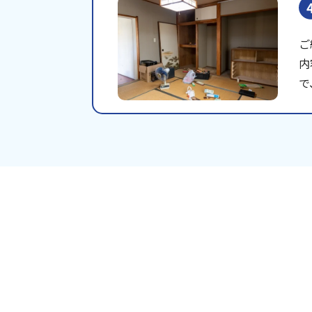
ご
内
で