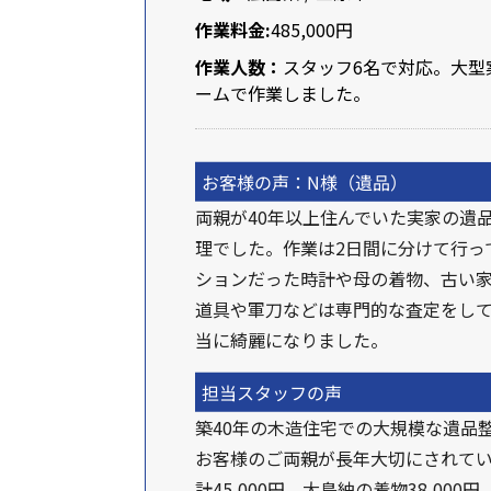
作業料金:
485,000円
作業人数：
スタッフ
6名
で対応。大型
ームで作業しました。
お客様の声：
N様
（遺品）
両親が40年以上住んでいた実家の遺
理でした。作業は2日間に分けて行っ
ションだった時計や母の着物、古い
道具や軍刀などは専門的な査定をし
当に綺麗になりました。
担当スタッフの声
築40年の木造住宅での大規模な遺品
お客様のご両親が長年大切にされて
計45,000円、大島紬の着物38,000