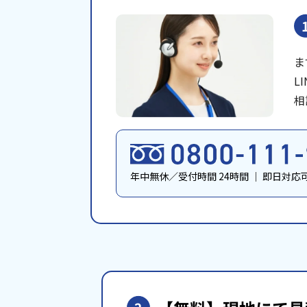
ま
L
相
年中無休／受付時間 24時間
｜
即日対応