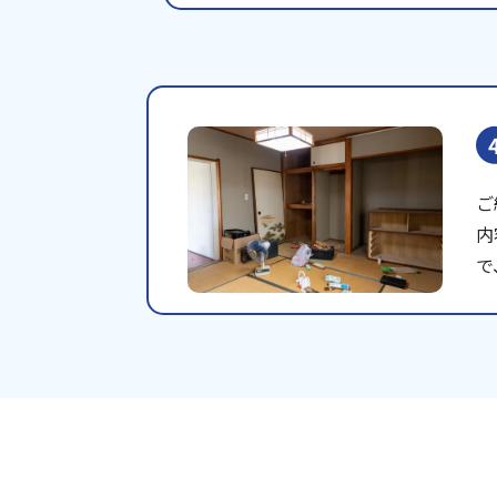
ご
内
で