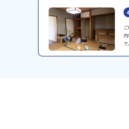
ご
内
で