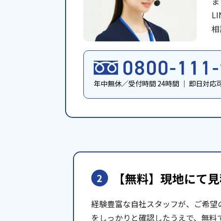
ま
L
相
年中無休／受付時間 24時間
｜
即日対応
【無料】現地にて
見
2
経験豊富な自社スタッフが、ご希望
をしっかりと確認したうえで、無料