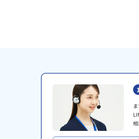
ま
L
相