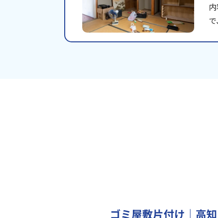
内
で
ゴミ屋敷片付け｜高知