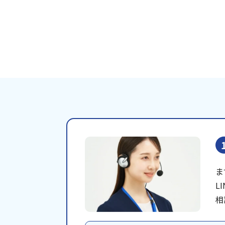
ま
L
相