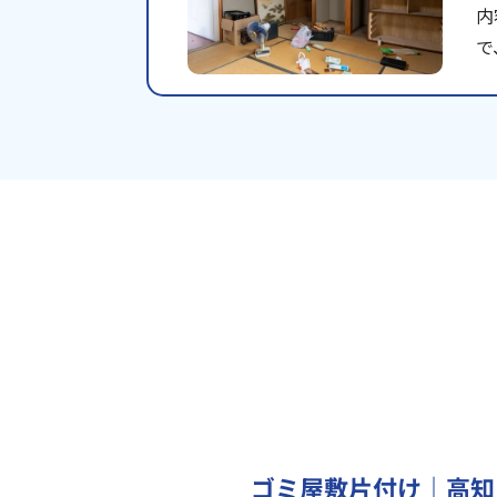
内
で
ゴミ屋敷片付け｜高知