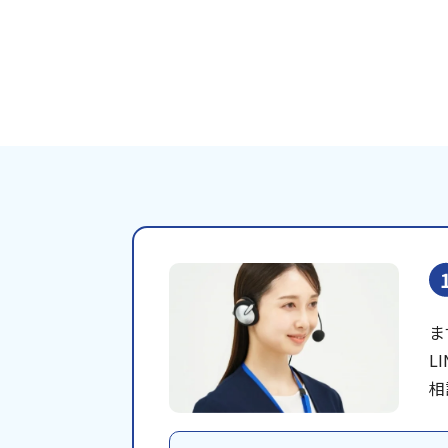
ま
L
相