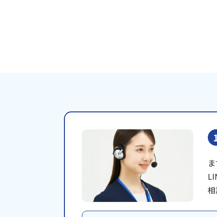
ま
L
相