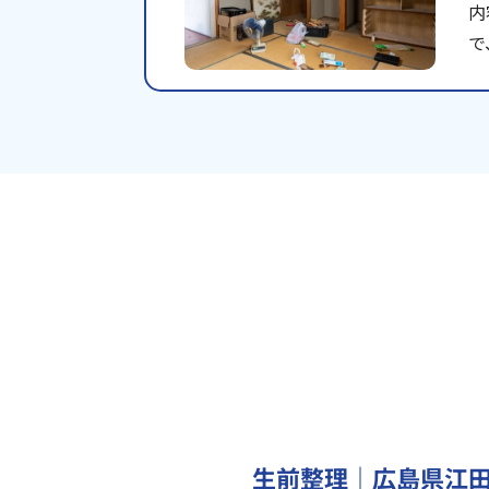
内
で
生前整理｜広島県江田