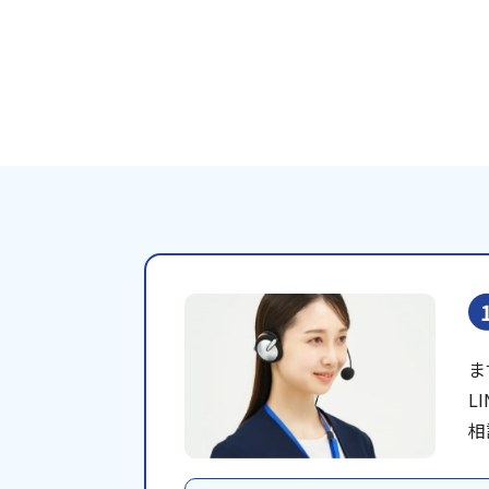
ま
L
相