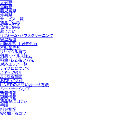
大分県
宮崎県
鹿児島県
沖縄県
サービス一覧
遺品ご供養
仏壇ご供養
墓じまい
リフォーム・ハウスクリーニング
家屋解体
相続相談 手続き代行
不動産売却
リサイクル買取
消臭 ウイルス除去
料金・お支払い方法
対応エリア一覧
ティプロについて
スタッフ紹介
よくある質問
お問い合わせ
LINEでのお問い合わせ方法
パートナーシップ
新着情報
更新情報
遺品整理コラム
手順
料金相場
安く抑えるコツ