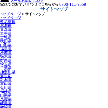
メールお問い合わせ
電話でのお問い合わせはこちらから
0800-111-9559
サイトマップ
トップページ
>
サイトマップ
トップページ
遺品整理
北海道
青森県
岩手県
宮城県
秋田県
山形県
福島県
茨城県
栃木県
群馬県
埼玉県
千葉県
神奈川県
東京都
新潟県
富山県
石川県
福井県
山梨県
長野県
岐阜県
静岡県