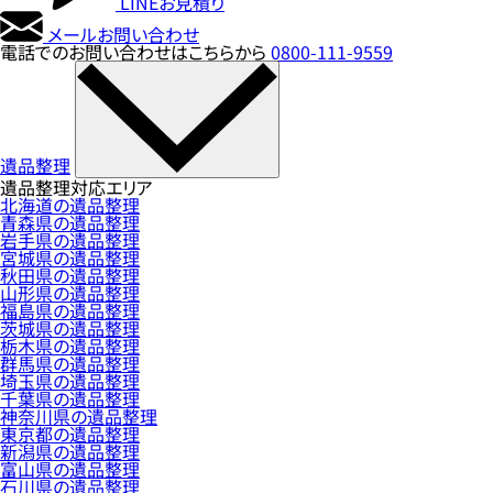
LINEお見積り
メールお問い合わせ
電話でのお問い合わせはこちらから
0800-111-9559
遺品整理
遺品整理対応エリア
北海道の遺品整理
青森県の遺品整理
岩手県の遺品整理
宮城県の遺品整理
秋田県の遺品整理
山形県の遺品整理
福島県の遺品整理
茨城県の遺品整理
栃木県の遺品整理
群馬県の遺品整理
埼玉県の遺品整理
千葉県の遺品整理
神奈川県の遺品整理
東京都の遺品整理
新潟県の遺品整理
富山県の遺品整理
石川県の遺品整理