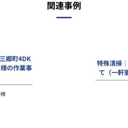
関連事例
三郷町4DK
特殊清掃｜
Ｙ様の作業事
て（一軒
Ｙ様