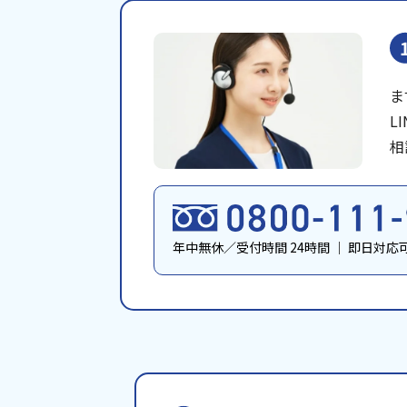
ま
L
相
年中無休／受付時間 24時間
｜
即日対応