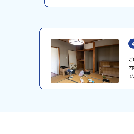
ご
内
で