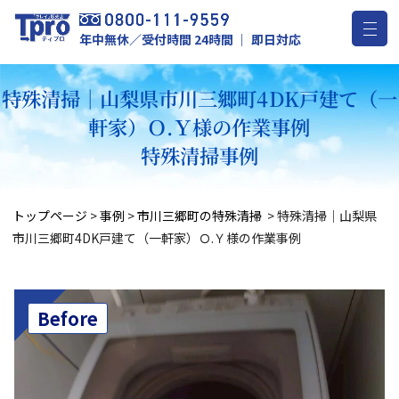
年中無休／受付時間 24時間 ｜ 即日対応
特殊清掃｜山梨県市川三郷町4DK戸建て（一
軒家）Ｏ.Ｙ様の作業事例
特殊清掃事例
トップページ
>
事例
>
市川三郷町の特殊清掃
>
特殊清掃｜山梨県
市川三郷町4DK戸建て（一軒家）Ｏ.Ｙ様の作業事例
Before