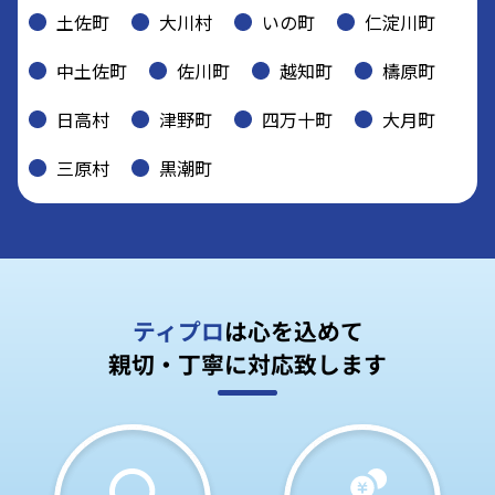
土佐町
大川村
いの町
仁淀川町
中土佐町
佐川町
越知町
檮原町
日高村
津野町
四万十町
大月町
三原村
黒潮町
ティプロ
は心を込めて
親切・丁寧に対応致します