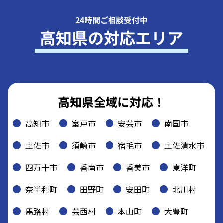
24時間ご相談受付中
高知県の対応エリア
高知県全域に対応！
高知市
室戸市
安芸市
南国市
土佐市
須崎市
宿毛市
土佐清水市
四万十市
香南市
香美市
東洋町
奈半利町
田野町
安田町
北川村
馬路村
芸西村
本山町
大豊町