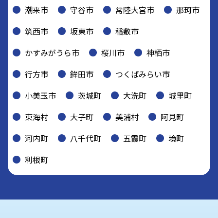
潮来市
守谷市
常陸大宮市
那珂市
筑西市
坂東市
稲敷市
かすみがうら市
桜川市
神栖市
行方市
鉾田市
つくばみらい市
小美玉市
茨城町
大洗町
城里町
東海村
大子町
美浦村
阿見町
河内町
八千代町
五霞町
境町
利根町