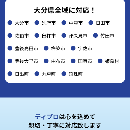
大分県全域に対応！
大分市
別府市
中津市
日田市
佐伯市
臼杵市
津久見市
竹田市
豊後高田市
杵築市
宇佐市
豊後大野市
由布市
国東市
姫島村
日出町
九重町
玖珠町
ティプロ
は心を込めて
親切・丁寧に対応致します