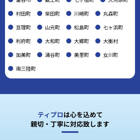
村田町
柴田町
川崎町
丸森町
亘理町
山元町
松島町
七ヶ浜町
利府町
大和町
大郷町
大衡村
加美町
涌谷町
美里町
女川町
南三陸町
ティプロ
は心を込めて
親切・丁寧に対応致します