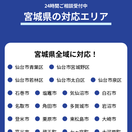
24時間ご相談受付中
宮城県の対応エリア
宮城県全域に対応！
仙台市青葉区
仙台市宮城野区
仙台市若林区
仙台市太白区
仙台市泉区
石巻市
塩竈市
気仙沼市
白石市
名取市
角田市
多賀城市
岩沼市
登米市
栗原市
東松島市
大崎市
富谷市
蔵王町
七ヶ宿町
大河原町