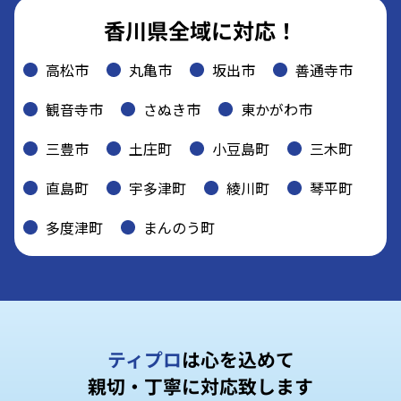
香川県全域に対応！
高松市
丸亀市
坂出市
善通寺市
観音寺市
さぬき市
東かがわ市
三豊市
土庄町
小豆島町
三木町
直島町
宇多津町
綾川町
琴平町
多度津町
まんのう町
ティプロ
は心を込めて
親切・丁寧に対応致します