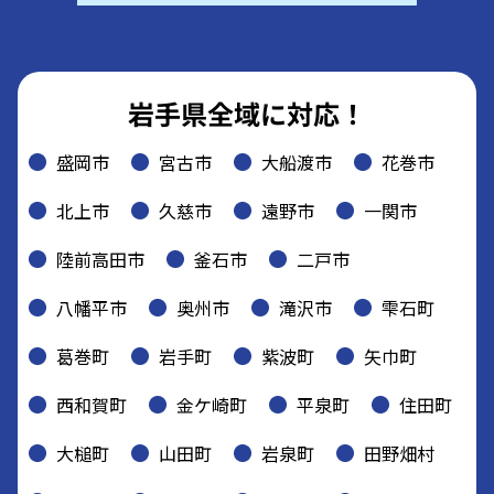
岩手県全域に対応！
盛岡市
宮古市
大船渡市
花巻市
北上市
久慈市
遠野市
一関市
陸前高田市
釜石市
二戸市
八幡平市
奥州市
滝沢市
雫石町
葛巻町
岩手町
紫波町
矢巾町
西和賀町
金ケ崎町
平泉町
住田町
大槌町
山田町
岩泉町
田野畑村