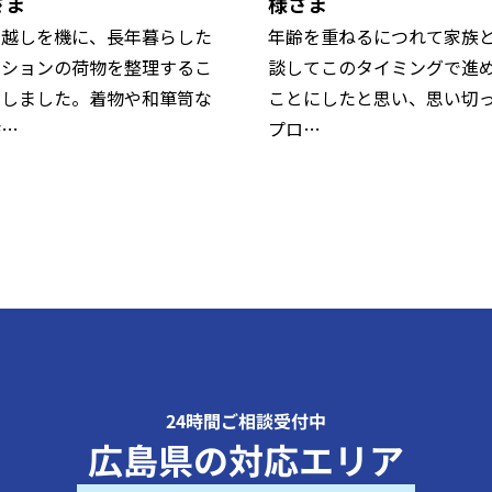
さま
様さま
っ越しを機に、長年暮らした
年齢を重ねるにつれて家族
ンションの荷物を整理するこ
談してこのタイミングで進
にしました。着物や和箪笥な
ことにしたと思い、思い切
捨…
プロ…
24時間ご相談受付中
広島県の対応エリア