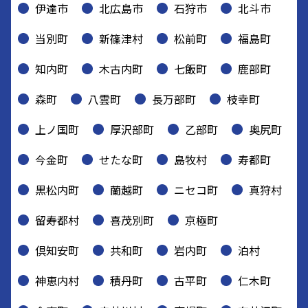
伊達市
北広島市
石狩市
北斗市
当別町
新篠津村
松前町
福島町
知内町
木古内町
七飯町
鹿部町
森町
八雲町
長万部町
枝幸町
上ノ国町
厚沢部町
乙部町
奥尻町
今金町
せたな町
島牧村
寿都町
黒松内町
蘭越町
ニセコ町
真狩村
留寿都村
喜茂別町
京極町
倶知安町
共和町
岩内町
泊村
神恵内村
積丹町
古平町
仁木町