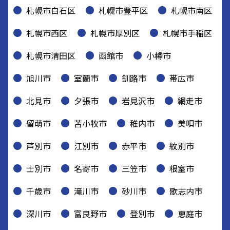
札幌市白石区
札幌市豊平区
札幌市南区
札幌市西区
札幌市厚別区
札幌市手稲区
札幌市清田区
函館市
小樽市
旭川市
室蘭市
釧路市
帯広市
北見市
夕張市
岩見沢市
網走市
留萌市
苫小牧市
稚内市
美唄市
芦別市
江別市
赤平市
紋別市
士別市
名寄市
三笠市
根室市
千歳市
滝川市
砂川市
歌志内市
深川市
富良野市
登別市
恵庭市