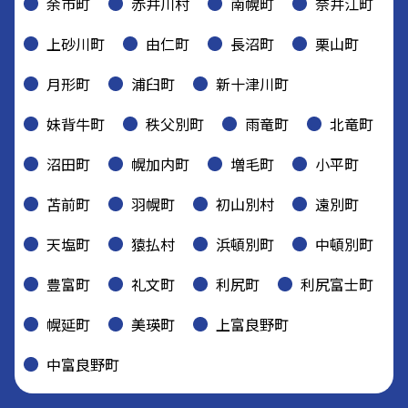
余市町
赤井川村
南幌町
奈井江町
上砂川町
由仁町
長沼町
栗山町
月形町
浦臼町
新十津川町
妹背牛町
秩父別町
雨竜町
北竜町
沼田町
幌加内町
増毛町
小平町
苫前町
羽幌町
初山別村
遠別町
天塩町
猿払村
浜頓別町
中頓別町
豊富町
礼文町
利尻町
利尻富士町
幌延町
美瑛町
上富良野町
中富良野町