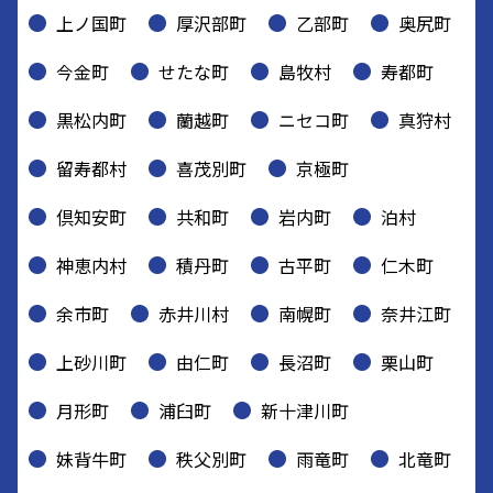
上ノ国町
厚沢部町
乙部町
奥尻町
今金町
せたな町
島牧村
寿都町
黒松内町
蘭越町
ニセコ町
真狩村
留寿都村
喜茂別町
京極町
倶知安町
共和町
岩内町
泊村
神恵内村
積丹町
古平町
仁木町
余市町
赤井川村
南幌町
奈井江町
上砂川町
由仁町
長沼町
栗山町
月形町
浦臼町
新十津川町
妹背牛町
秩父別町
雨竜町
北竜町