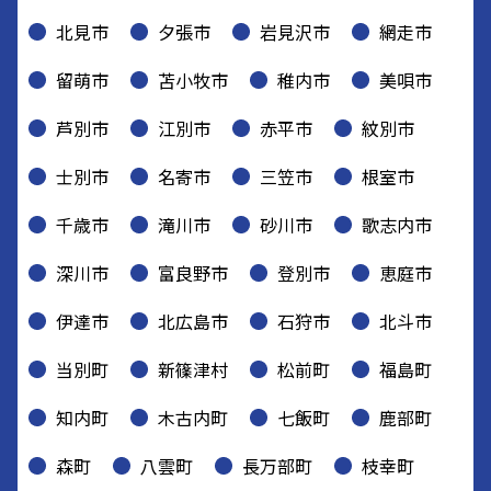
北見市
夕張市
岩見沢市
網走市
留萌市
苫小牧市
稚内市
美唄市
芦別市
江別市
赤平市
紋別市
士別市
名寄市
三笠市
根室市
千歳市
滝川市
砂川市
歌志内市
深川市
富良野市
登別市
恵庭市
伊達市
北広島市
石狩市
北斗市
当別町
新篠津村
松前町
福島町
知内町
木古内町
七飯町
鹿部町
森町
八雲町
長万部町
枝幸町