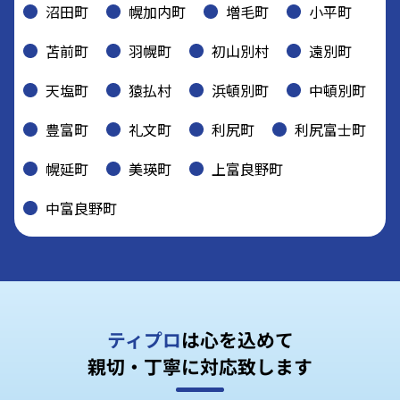
沼田町
幌加内町
増毛町
小平町
苫前町
羽幌町
初山別村
遠別町
天塩町
猿払村
浜頓別町
中頓別町
豊富町
礼文町
利尻町
利尻富士町
幌延町
美瑛町
上富良野町
中富良野町
ティプロ
は心を込めて
親切・丁寧に対応致します